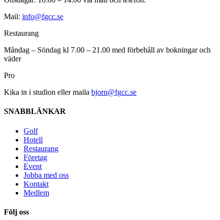
Mail:
info@fgcc.se
Restaurang
Måndag – Söndag kl 7.00 – 21.00 med förbehåll av bokningar och
väder
Pro
Kika in i studion eller maila
bjorn@fgcc.se
SNABBLÄNKAR​
Golf
Hotell
Restaurang
Företag
Event
Jobba med oss
Kontakt
Medlem
Följ oss