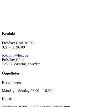
Kontakt
Frösåker Golf
& CC
021 – 30 96 00
bokning@fgcc.se
Frösåker Gård
725 97 Västerås, Sweden
Öppettider
Receptionen
Måndag – Söndag 08.00 – 16.00
Kansli
Onsdagar: 10:00 – 14:00 via mail och telefon.