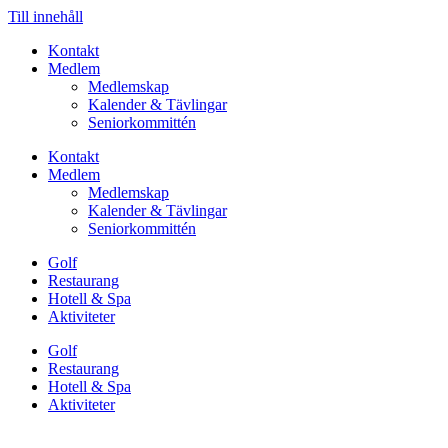
Till innehåll
Hoppa
Kontakt
till
Medlem
innehåll
Medlemskap
Kalender & Tävlingar
Seniorkommittén
Kontakt
Medlem
Medlemskap
Kalender & Tävlingar
Seniorkommittén
Golf
Restaurang
Hotell & Spa
Aktiviteter
Golf
Restaurang
Hotell & Spa
Aktiviteter