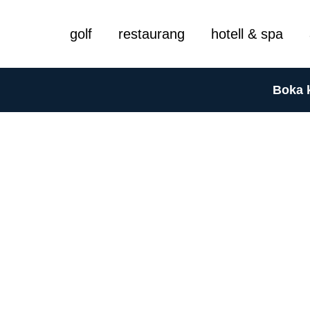
golf
restaurang
hotell & spa
Boka 
Event på 