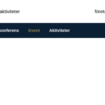
aktiviteter
före
konferens
Event
Aktiviteter
Frösåker