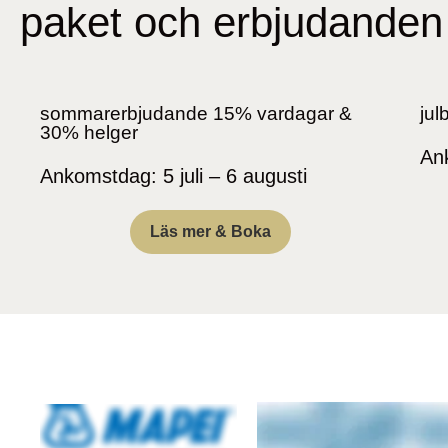
paket och erbjudanden
sommarerbjudande 15% vardagar &
jul
30% helger
An
Ankomstdag: 5 juli – 6 augusti
Läs mer & Boka