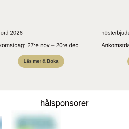
bord 2026
hösterbjud
komstdag: 27:e nov – 20:e dec
Ankomstda
Läs mer & Boka
hålsponsorer