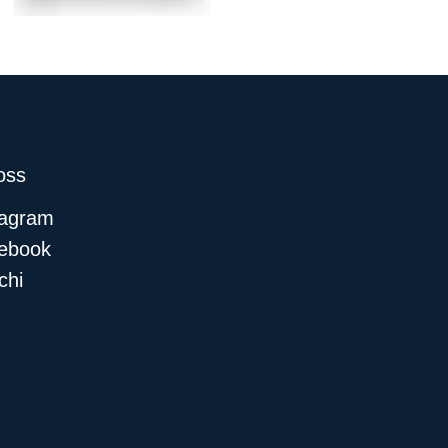
 oss
tagram
ebook
chi