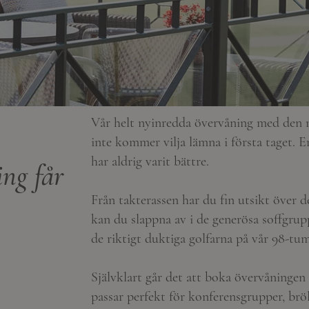
Vår helt nyinredda övervåning med den n
inte kommer vilja lämna i första taget. En
har aldrig varit bättre.
ing får
Från takterassen har du fin utsikt över de
kan du slappna av i de generösa soffgrupp
de riktigt duktiga golfarna på vår 98-tu
Självklart går det att boka övervåninge
passar perfekt för konferensgrupper, bröl