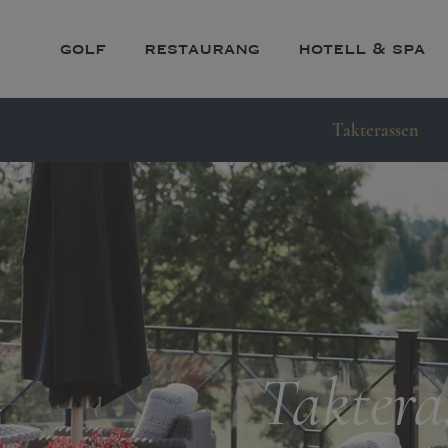
golf
restaurang
hotell & spa
Takterassen
Taktera