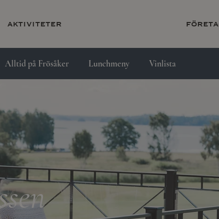
aktiviteter
företa
Alltid på Frösåker
Lunchmeny
Vinlista
ssen