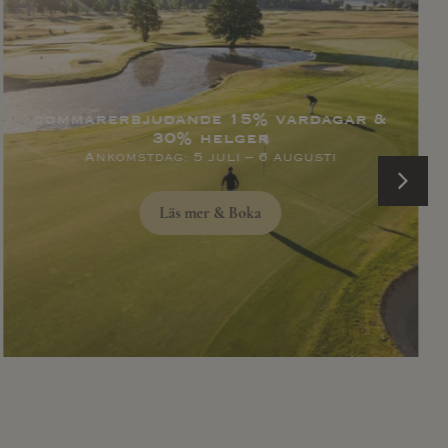
sommarerbjudande 15% vardagar &
30% helger
Ankomstdag: 5 juli – 6 augusti
Läs mer & Boka