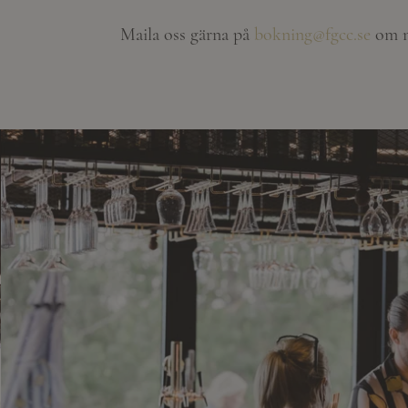
Maila oss gärna på
bokning@fgcc.se
om ni