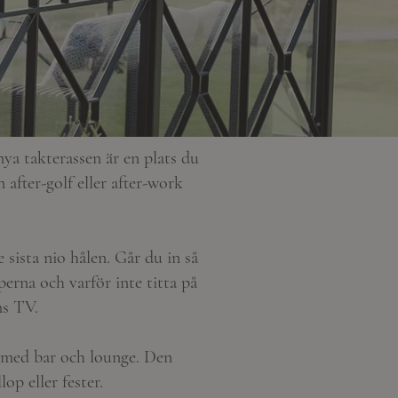
ya takterassen är en plats du
 after-golf eller after-work
 sista nio hålen. Går du in så
erna och varför inte titta på
ms TV.
n med bar och lounge. Den
lop eller fester.