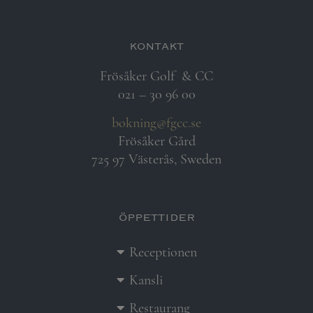
kontakt
Frösåker Golf
& CC
021 – 30 96 00
bokning@fgcc.se
Frösåker Gård
725 97 Västerås, Sweden
öppettider
Receptionen
Kansli
Restaurang