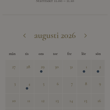
Starttider 11.00 – 11.10
augusti 2026
mån
tis
ons
tor
fre
lör
sön
27
28
29
30
31
1
2
3
4
5
6
7
8
9
10
11
12
13
14
15
16