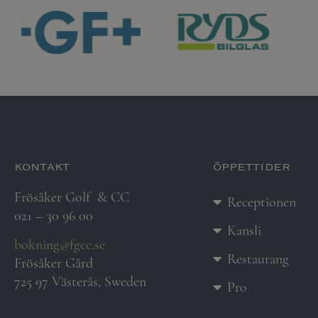
kontakt
öppettider
Frösåker Golf
& CC
Receptionen
021 – 30 96 00
Kansli
bokning@fgcc.se
Restaurang
Frösåker Gård
725 97 Västerås, Sweden
Pro