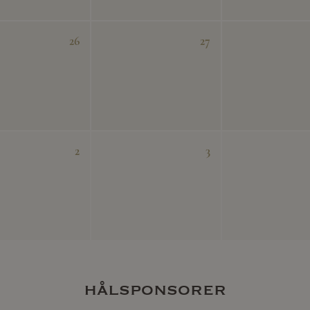
26
27
2
3
hålsponsorer