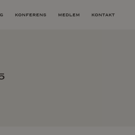
g
konferens
medlem
kontakt
5