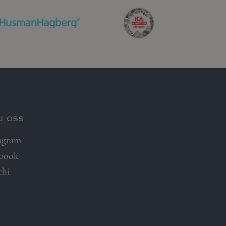
j oss
agram
ebook
chi