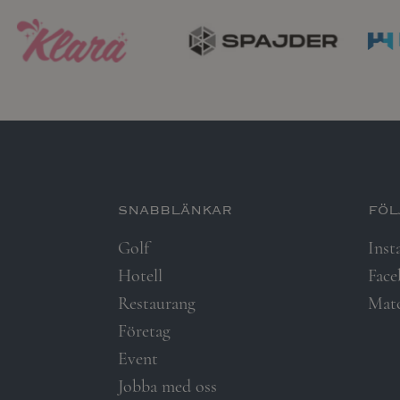
snabblänkar​
föl
Golf
Inst
Hotell
Fac
Restaurang
Mat
Företag
Event
Jobba med oss