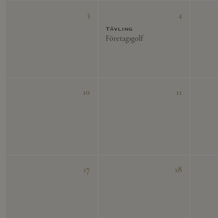
3
4
Tävling
Företagsgolf
10
11
17
18