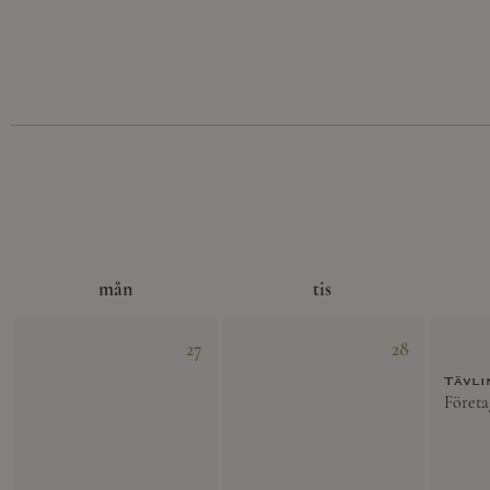
mån
tis
27
28
Tävli
Företa