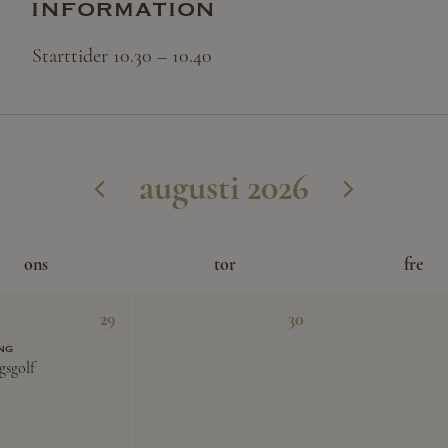
information
Starttider 10.30 – 10.40
augusti 2026
ons
tor
fre
29
30
ng
gsgolf