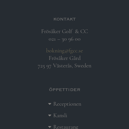
kontakt
Frösåker Golf
& CC
021 – 30 96 00
bokning@fgcc.se
Frösåker Gård
725 97 Västerås, Sweden
öppettider
Receptionen
Kansli
Restaurang