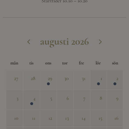
Starttider 10.10 – 10.20
augusti 2026
mån
tis
ons
tor
fre
lör
sön
27
28
29
30
31
1
2
3
4
5
6
7
8
9
10
11
12
13
14
15
16