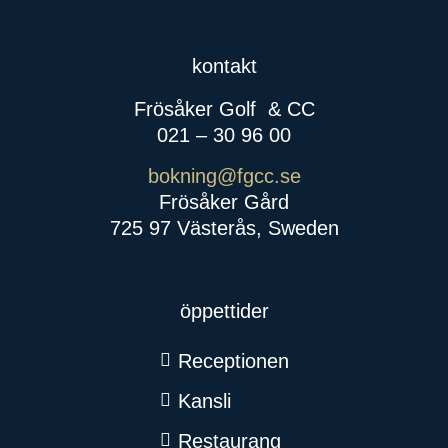
kontakt
Frösåker Golf
& CC
021 – 30 96 00
bokning@fgcc.se
Frösåker Gård
725 97 Västerås, Sweden
öppettider
Receptionen
Kansli
Restaurang