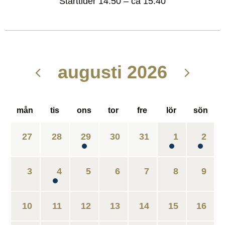
Starttider 14:50 – ca 15:40
augusti 2026
mån
tis
ons
tor
fre
lör
sön
27
28
29
30
31
1
2
3
4
5
6
7
8
9
10
11
12
13
14
15
16