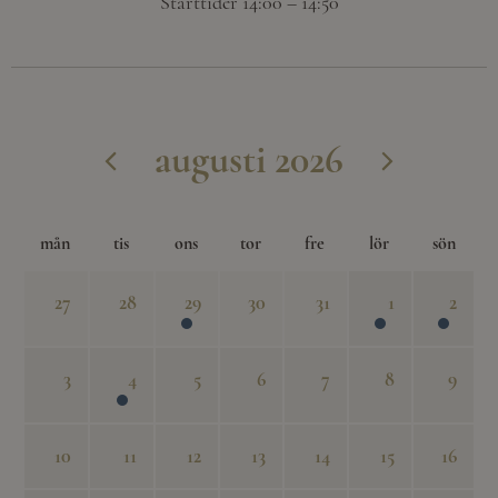
Starttider 14:00 – 14:50
augusti 2026
mån
tis
ons
tor
fre
lör
sön
27
28
29
30
31
1
2
3
4
5
6
7
8
9
10
11
12
13
14
15
16