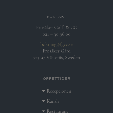
kontakt
Frösåker Golf
& CC
021 – 30 96 00
bokning@fgcc.se
Frösåker Gård
725 97 Västerås, Sweden
öppettider
Receptionen
Kansli
Restaurang