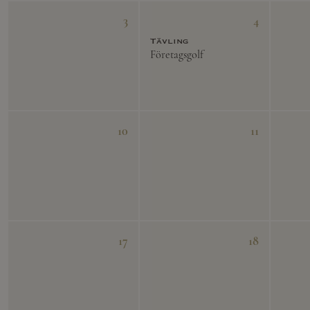
3
4
Tävling
Företagsgolf
10
11
17
18