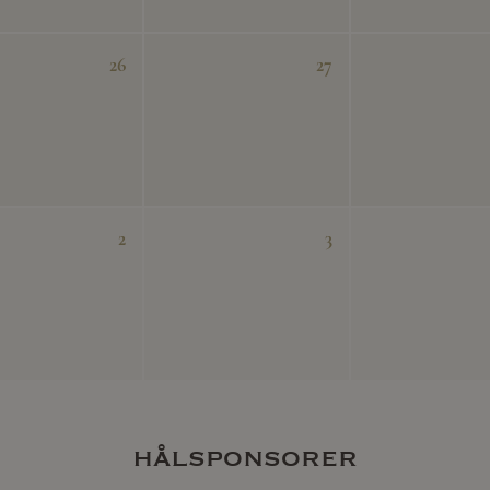
26
27
2
3
hålsponsorer