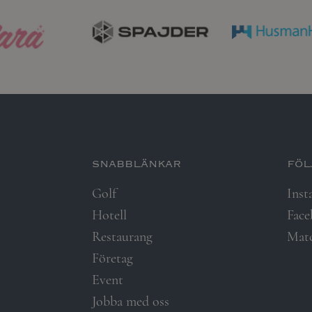
snabblänkar​
föl
Golf
Inst
Hotell
Fac
Restaurang
Mat
Företag
Event
Jobba med oss