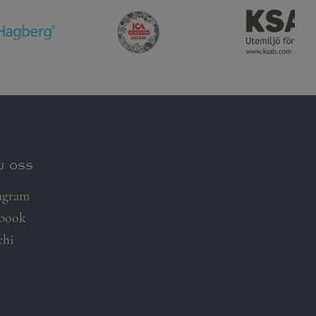
j oss
agram
ebook
chi