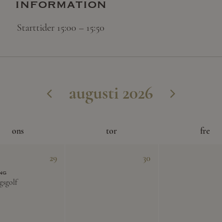
information
Starttider 15:00 – 15:50
augusti 2026
ons
tor
fre
29
30
ng
gsgolf