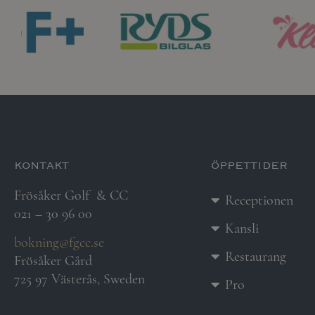
kontakt
öppettider
Frösåker Golf
& CC
Receptionen
021 – 30 96 00
Kansli
bokning@fgcc.se
Restaurang
Frösåker Gård
725 97 Västerås, Sweden
Pro