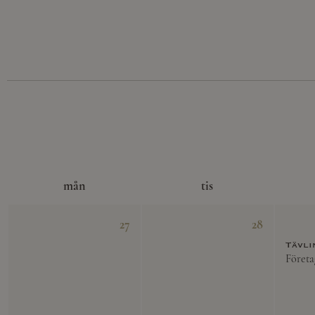
mån
tis
27
28
Tävli
Företa