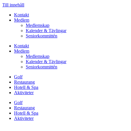
Till innehåll
Hoppa
Kontakt
till
Medlem
innehåll
Medlemskap
Kalender & Tävlingar
Seniorkommittén
Kontakt
Medlem
Medlemskap
Kalender & Tävlingar
Seniorkommittén
Golf
Restaurang
Hotell & Spa
Aktiviteter
Golf
Restaurang
Hotell & Spa
Aktiviteter