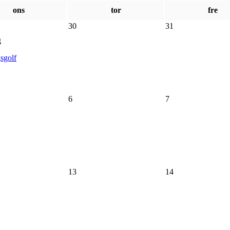
ons
tor
fre
30
31
g
sgolf
6
7
13
14