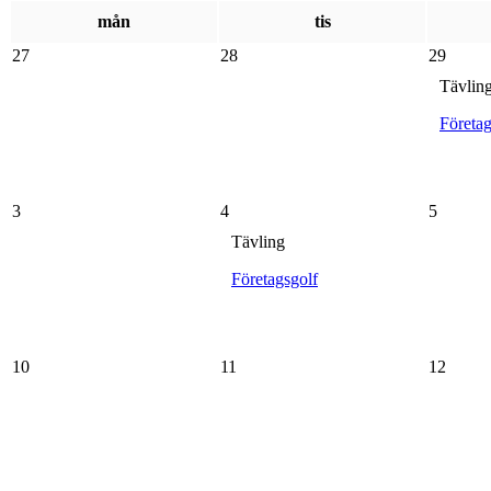
mån
tis
27
28
29
Tävlin
Företag
3
4
5
Tävling
Företagsgolf
10
11
12