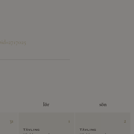
id=2717025
lör
sön
31
1
2
Tävling
Tävling