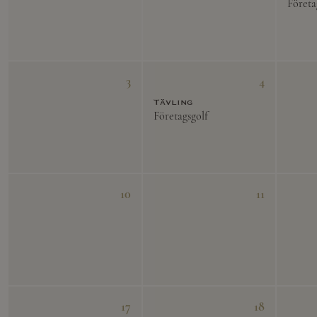
Företa
3
4
Tävling
Företagsgolf
10
11
17
18