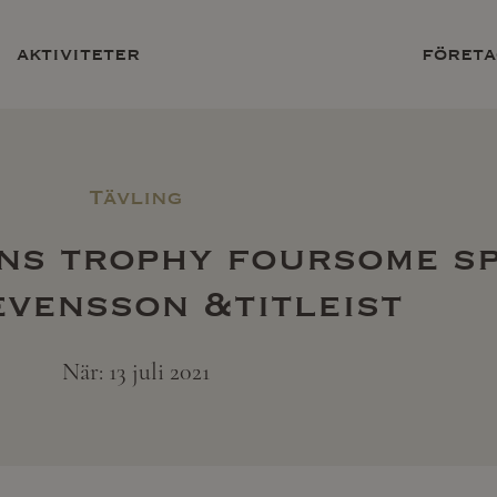
aktiviteter
företa
Tävling
ns trophy foursome s
evensson &titleist
När: 13 juli 2021