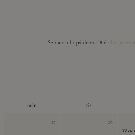
Se mer info på denna länk:
https://w
mån
tis
27
28
Tävli