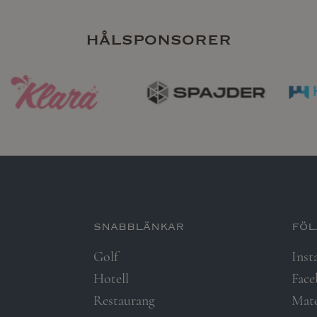
hålsponsorer
snabblänkar​
föl
Golf
Inst
Hotell
Fac
Restaurang
Mat