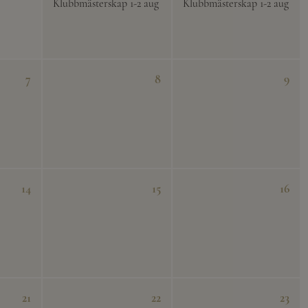
Klubbmästerskap 1-2 aug
Klubbmästerskap 1-2 aug
7
8
9
14
15
16
21
22
23