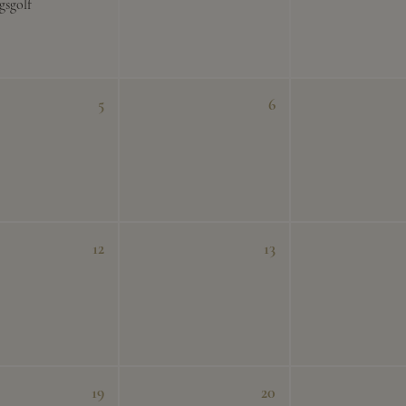
gsgolf
5
6
12
13
19
20