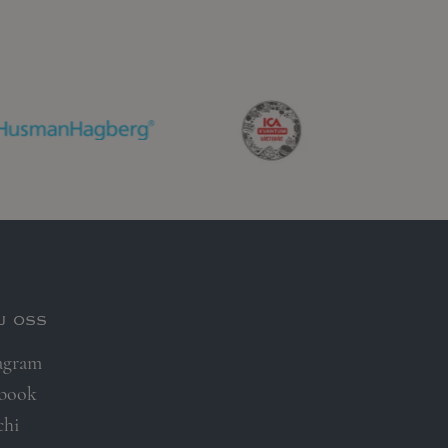
j oss
agram
ebook
chi