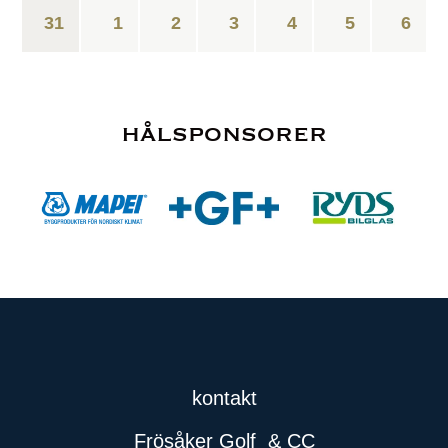
31
1
2
3
4
5
6
hålsponsorer
kontakt
Frösåker Golf
& CC