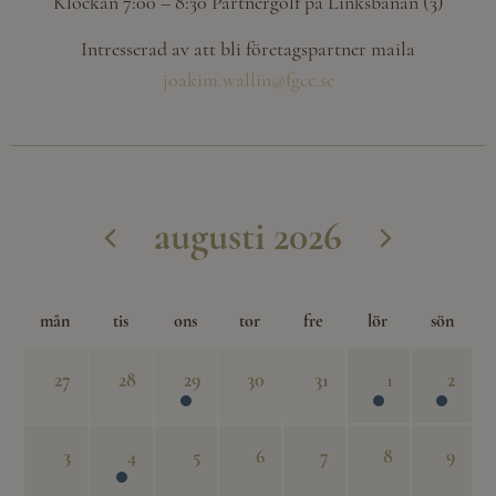
Klockan 7:00 – 8:30 Partnergolf på Linksbanan (3)
Intresserad av att bli företagspartner maila
joakim.wallin@fgcc.se
augusti 2026
mån
tis
ons
tor
fre
lör
sön
27
28
29
30
31
1
2
3
4
5
6
7
8
9