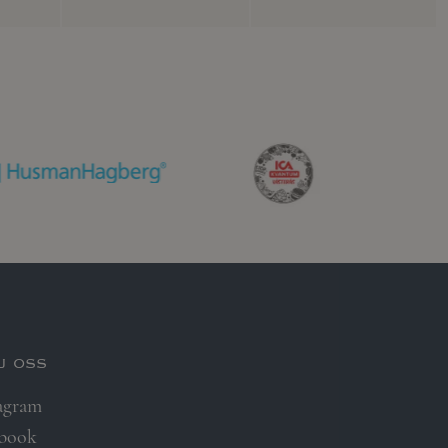
j oss
agram
ebook