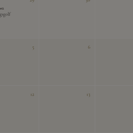
ng
gsgolf
5
6
12
13