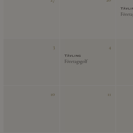
Tävli
Företa
3
4
Tävling
Företagsgolf
10
11