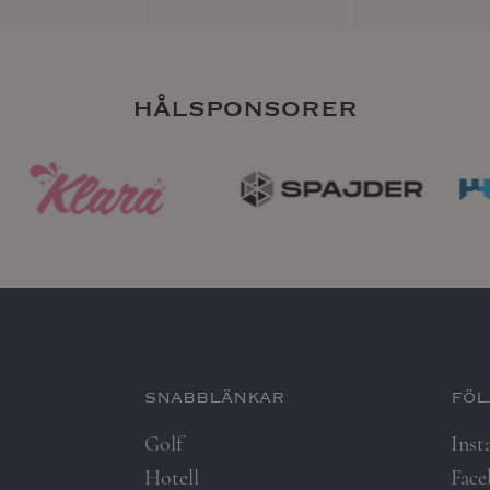
hålsponsorer
snabblänkar​
föl
Golf
Inst
Hotell
Fac