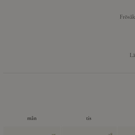
Frösåk
Lä
mån
tis
27
28