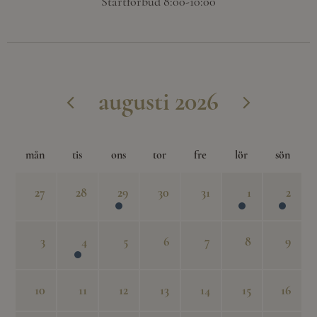
Startförbud 8:00-10:00
augusti 2026
mån
tis
ons
tor
fre
lör
sön
27
28
29
30
31
1
2
3
4
5
6
7
8
9
10
11
12
13
14
15
16