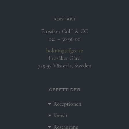
kontakt
Frösåker Golf
& CC
021 – 30 96 00
bokning@fgcc.se
Frösåker Gård
725 97 Västerås, Sweden
öppettider
Receptionen
Kansli
Restaurang