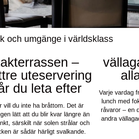
ck och umgänge i världsklass
takterrassen –
vällag
ttre uteservering
all
år du leta efter
Varje vardag f
lunch med fo
 vill du inte ha bråttom. Det är
råvaror – en
gen lätt att du blir kvar längre än
andra vällagad
nkt, särskilt när solen strålar och
cken är sådär härligt svalkande.