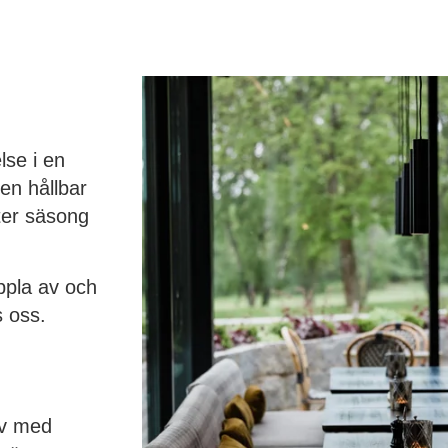
lse i en
 en hållbar
ter säsong
ppla av och
 oss.
av med