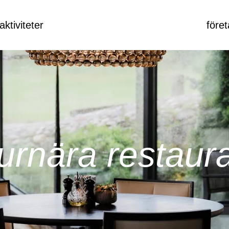
aktiviteter
före
turnära restaur