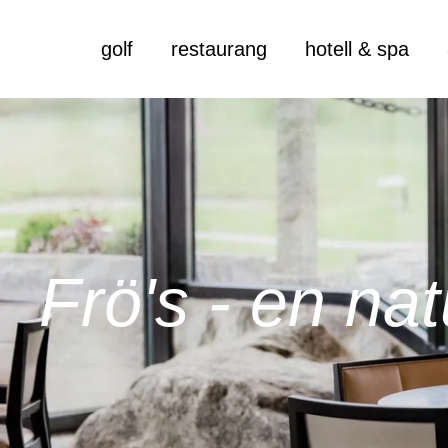
golf
restaurang
hotell & spa
Frö's - en na