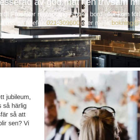
resserad av god mat i en trivsam mi
ill Frösåker restaurang – boka bord eller kom för
a oss på telefon
021-309600
eller maila
bokning@
tt jubileum,
s så härlig
fär så att
lir sen? Vi