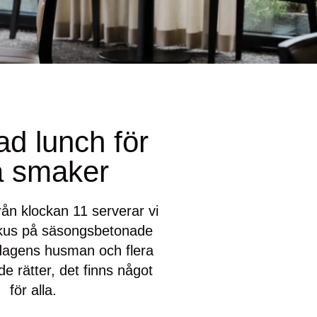
ad lunch för
a smaker
rån klockan 11 serverar vi
kus på säsongsbetonade
 dagens husman och flera
e rätter, det finns något
för alla.