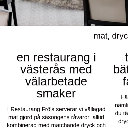
mat, dry
en restaurang i
västerås med
bä
välarbetade
f
smaker
Här
nämli
I Restaurang Frö’s serverar vi vällagad
du tä
mat gjord på säsongens råvaror, alltid
dry
kombinerad med matchande dryck och