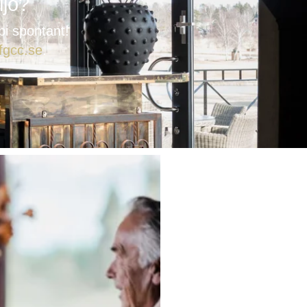
ljö?
bi spontant!
fgcc.se
.