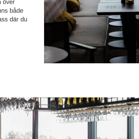
n över
inns både
ass där du