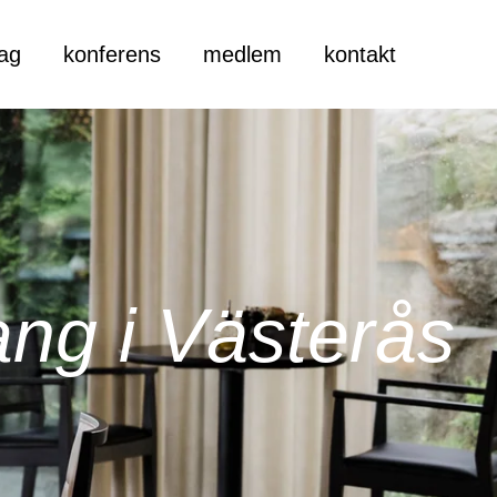
tag
konferens
medlem
kontakt
ang i Västerås