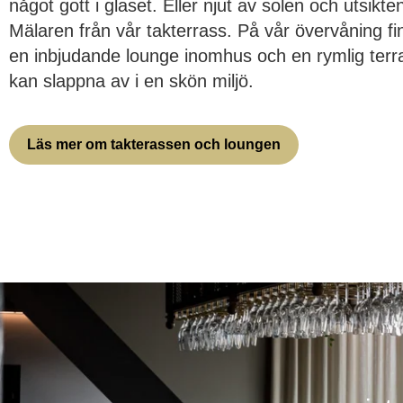
något gott i glaset. Eller njut av solen och utsikte
Mälaren från vår takterrass. På vår övervåning f
en inbjudande lounge inomhus och en rymlig terr
kan slappna av i en skön miljö.
Läs mer om takterassen och loungen