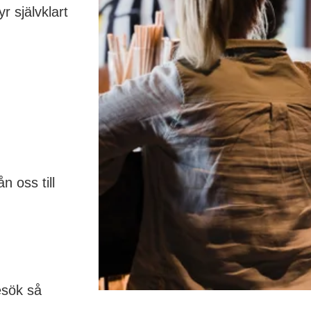
r självklart
ån oss till
besök så