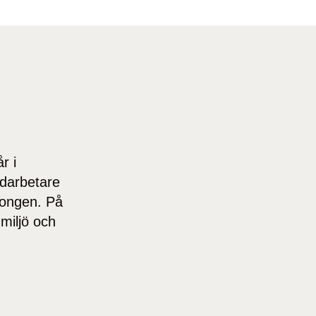
r i
edarbetare
songen. På
miljö och